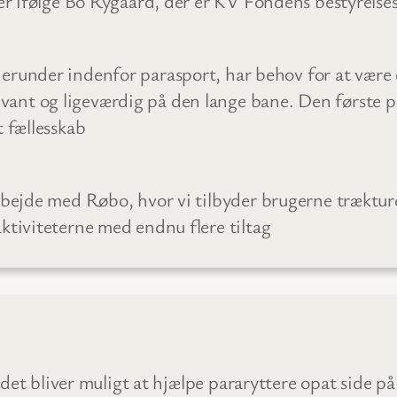
 er ifølge Bo Rygaard, der er KV Fondens bestyrels
herunder indenfor parasport, har behov for at være e
vant og ligeværdig på den lange bane. Den første pr
t fællesskab
rbejde med Røbo, hvor vi tilbyder brugerne træktur
ktiviteterne med endnu flere tiltag
 det bliver muligt at hjælpe pararyttere opat side på