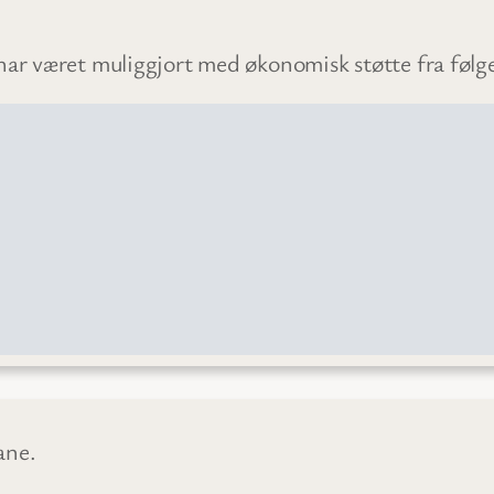
 har været muliggjort med økonomisk støtte fra føl
ane.