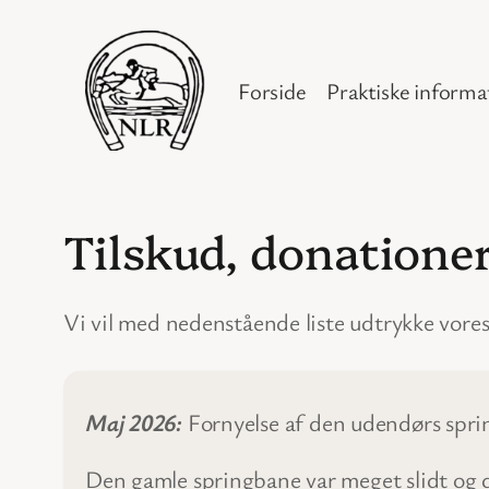
Spring
til
indhold
Forside
Praktiske informa
Tilskud, donatione
Vi vil med nedenstående liste udtrykke vore
Maj 2026:
Fornyelse af den udendørs spri
Den gamle springbane var meget slidt og d