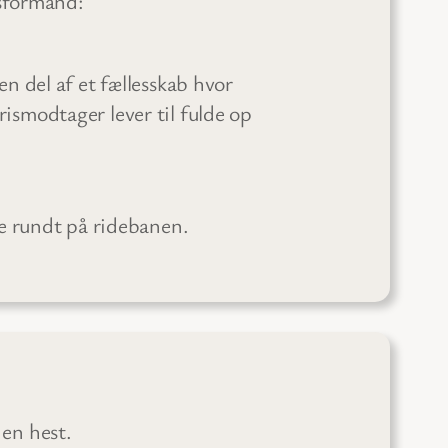
esformand:
n del af et fællesskab hvor
ismodtager lever til fulde op
e rundt på ridebanen.
 en hest.