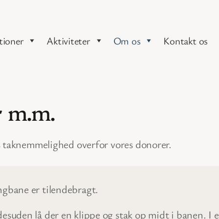
tioner
Aktiviteter
Om os
Kontakt os
r m.m.
s taknemmelighed overfor vores donorer.
ngbane er tilendebragt.
esuden lå der en klippe og stak op midt i banen. 