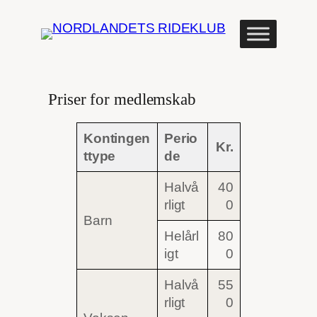
Spring
til
indhold
Priser for medlemskab
Kontingen
Perio
Kr.
ttype
de
Halvå
40
rligt
0
Barn
Helårl
80
igt
0
Halvå
55
rligt
0