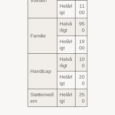
Voksen
Helårl
11
igt
00
Halvå
95
rligt
0
Familie
Helårl
19
igt
00
Halvå
10
rligt
0
Handicap
Helårl
20
igt
0
Støttemedl
Helårl
25
em
igt
0