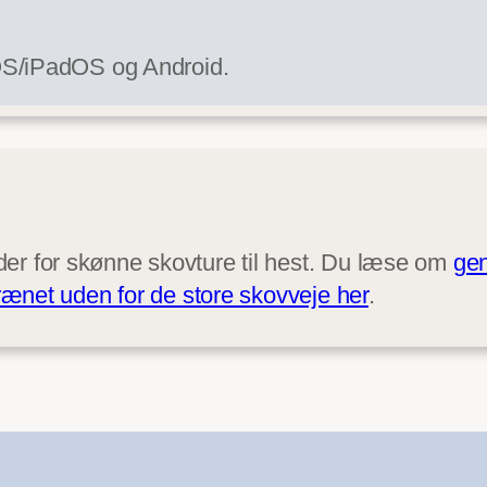
iOS/iPadOS og Android.
der for skønne skovture til hest. Du læse om
gen
errænet uden for de store skovveje her
.