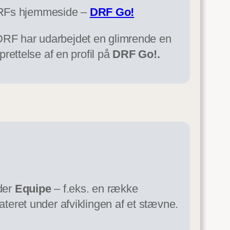
 DRFs hjemmeside –
DRF Go!
– DRF har udarbejdet en glimrende en
rettelse af en profil på
DRF Go!.
dder
Equipe
– f.eks. en række
dateret under afviklingen af et stævne.