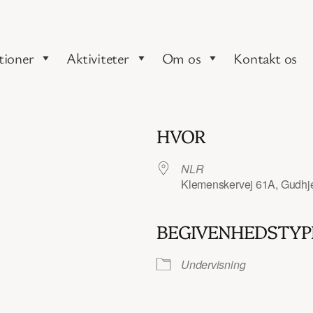
tioner
Aktiviteter
Om os
Kontakt os
HVOR
NLR
Klemenskervej 61A, Gudhj
BEGIVENHEDSTYP
iCalendar
Office 365
Undervisning