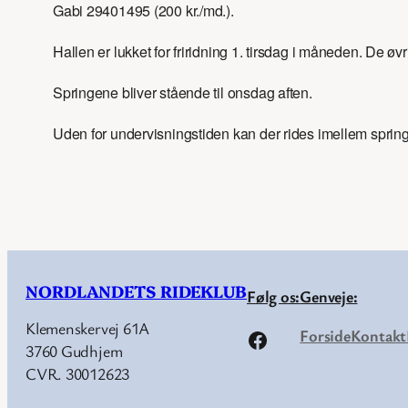
Gabi 29401495 (200 kr./md.).
Hallen er lukket for friridning 1. tirsdag i måneden. De øv
Springene bliver stående til onsdag aften.
Uden for undervisningstiden kan der rides imellem spring
NORDLANDETS RIDEKLUB
Følg os:
Genveje:
Klemenskervej 61A
Forside
Kontakt
Facebook
3760 Gudhjem
CVR. 30012623