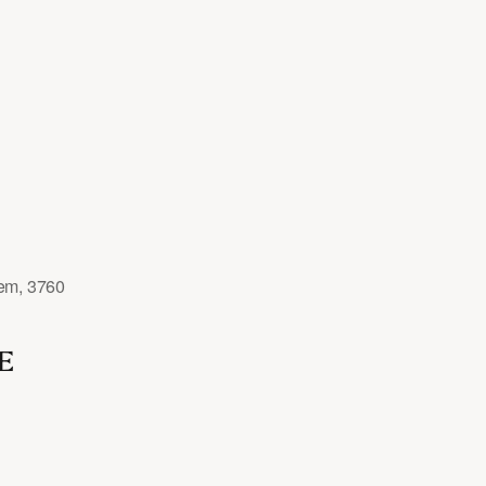
em, 3760
E
Outlook Live