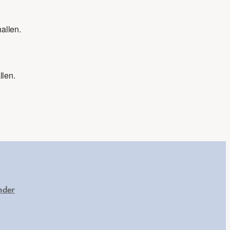
hallen.
llen.
nder