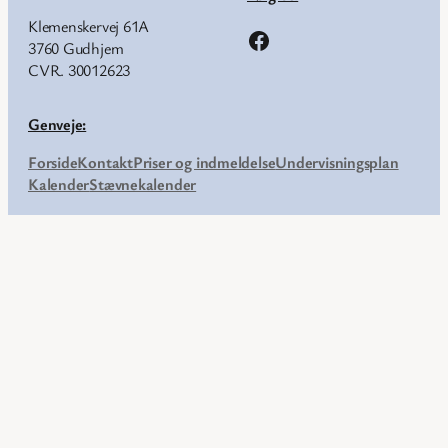
Klemenskervej 61A
Facebook
3760 Gudhjem
CVR. 30012623
Genveje:
Forside
Kontakt
Priser og indmeldelse
Undervisningsplan
Kalender
Stævnekalender