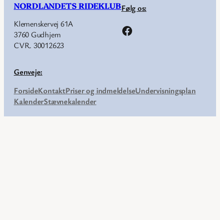
NORDLANDETS RIDEKLUB
Følg os:
Klemenskervej 61A
Facebook
3760 Gudhjem
CVR. 30012623
Genveje:
Forside
Kontakt
Priser og indmeldelse
Undervisningsplan
Kalender
Stævnekalender